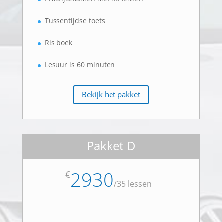
Tussentijdse toets
Ris boek
Lesuur is 60 minuten
Bekijk het pakket
Pakket D
2930
€
/
35 lessen