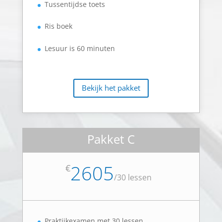
Tussentijdse toets
Ris boek
Lesuur is 60 minuten
Bekijk het pakket
Pakket C
2605
€
/
30 lessen
Praktijkexamen met 30 lessen