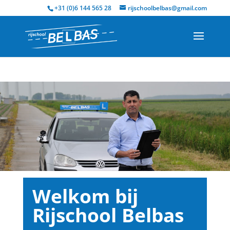
+31 (0)6 144 565 28
rijschoolbelbas@gmail.com
Welkom bij
Rijschool Belbas