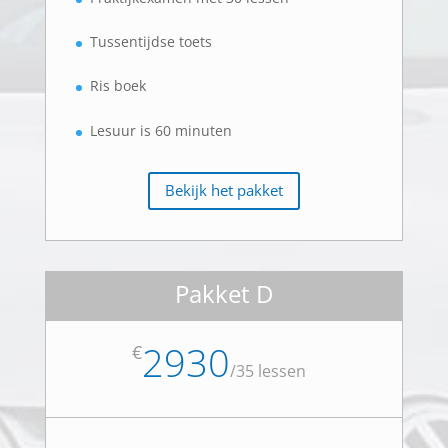
Tussentijdse toets
Ris boek
Lesuur is 60 minuten
Bekijk het pakket
Pakket D
2930
€
/
35 lessen