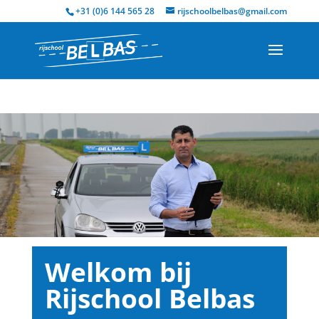
+31 (0)6 144 565 28
rijschoolbelbas@gmail.com
Welkom bij
Rijschool Belbas