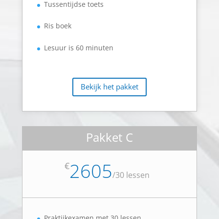
Tussentijdse toets
Ris boek
Lesuur is 60 minuten
Bekijk het pakket
Pakket C
2605
€
/
30 lessen
Praktijkexamen met 30 lessen