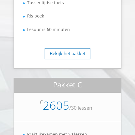
Tussentijdse toets
Ris boek
Lesuur is 60 minuten
Bekijk het pakket
Pakket C
2605
€
/
30 lessen
Praktijkexamen met 30 lessen