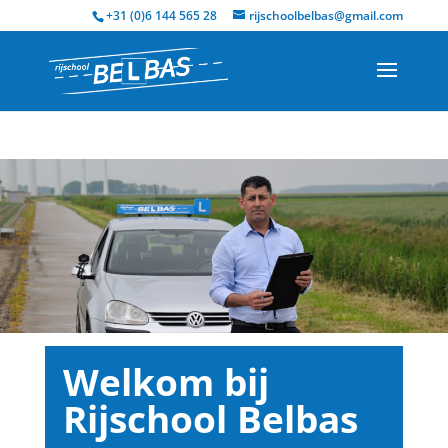
+31 (0)6 144 565 28
rijschoolbelbas@gmail.com
Welkom bij
Rijschool Belbas