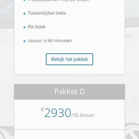
Tussentijdse toets
Ris boek
Lesuur is 60 minuten
Bekijk het pakket
Pakket D
2930
€
/
35 lessen