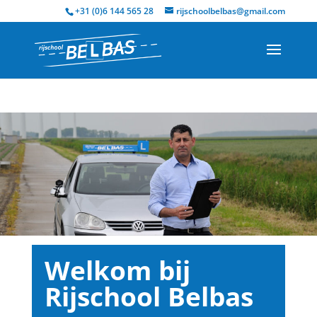
+31 (0)6 144 565 28
rijschoolbelbas@gmail.com
Welkom bij
Rijschool Belbas