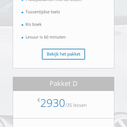
Tussentijdse toets
Ris boek
Lesuur is 60 minuten
Bekijk het pakket
Pakket D
2930
€
/
35 lessen