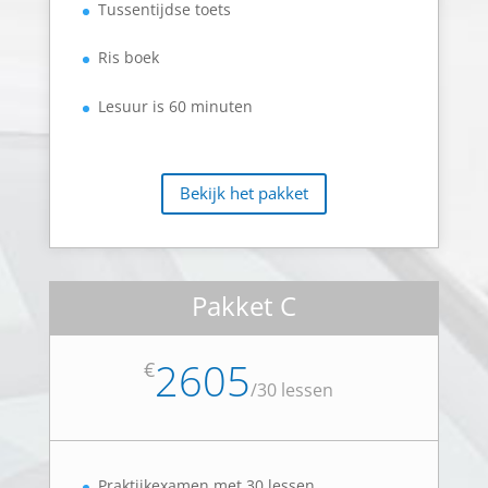
Tussentijdse toets
Ris boek
Lesuur is 60 minuten
Bekijk het pakket
Pakket C
2605
€
/
30 lessen
Praktijkexamen met 30 lessen